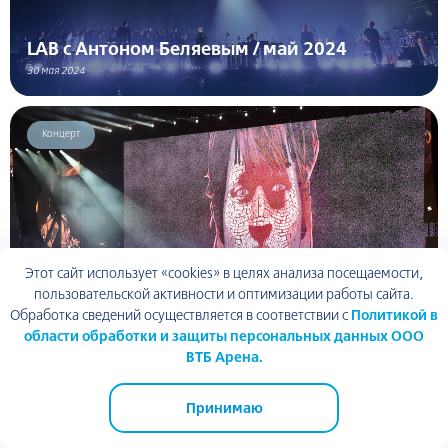
LAB с Антоном Беляевым / май 2024
30 мая 2024
Концерт
Этот сайт использует «cookies» в целях анализа посещаемости,
пользовательской активности и оптимизации работы сайта.
Обработка сведений осуществляется в соответствии с
Политикой в
области обработки и защиты персональных данных ООО
КИНО / май 2024
ВТБ Арена.
24 мая 2024
Принимаю
Спорт
ВТБ Арена парк
ТЦ Арена Плаза
ВТБ Арена
Академия спорта
Динамо