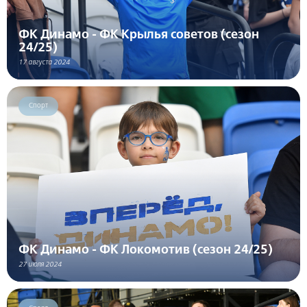
ФК Динамо - ФК Крылья советов (сезон
24/25)
17 августа 2024
Спорт
ФК Динамо - ФК Локомотив (сезон 24/25)
27 июля 2024