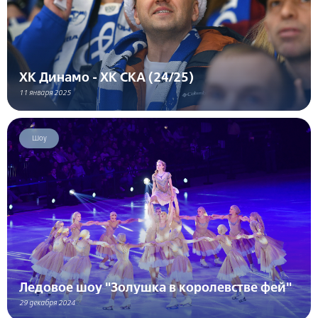
ХК Динамо - ХК СКА (24/25)
11 января 2025
Шоу
Ледовое шоу "Золушка в королевстве фей"
29 декабря 2024