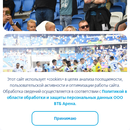
Этот сайт использует «cookies» в целях анализа посещаемости,
пользовательской активности и оптимизации работы сайта.
Обработка сведений осуществляется в соответствии с
Политикой в
области обработки и защиты персональных данных ООО
ВТБ Арена.
Принимаю
ВТБ Арена парк
ТЦ Арена Плаза
ВТБ Арена
Академия спорта
Динамо