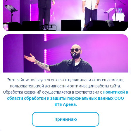
Этот сайт использует «cookies» в целях анализа посещаемости,
пользовательской активности и оптимизации работы сайта.
Обработка сведений осуществляется в соответствии с
Политикой в
области обработки и защиты персональных данных ООО
ВТБ Арена.
Принимаю
ВТБ Арена парк
ТЦ Арена Плаза
ВТБ Арена
Академия спорта
Динамо