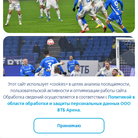
Этот сайт использует «cookies» в целях анализа посещаемости,
пользовательской активности и оптимизации работы сайта.
Обработка сведений осуществляется в соответствии с
Политикой в
области обработки и защиты персональных данных ООО
ВТБ Арена.
Принимаю
ВТБ Арена парк
ТЦ Арена Плаза
ВТБ Арена
Академия спорта
Динамо