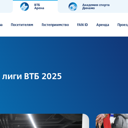
ВТБ
Академия спорта
Арена
Динамо
ша
Посетителям
Гостеприимство
FAN ID
Аренда
Проез
 лиги ВТБ 2025