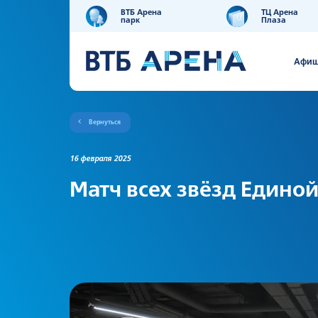
ВТБ Арена
ТЦ Арена
парк
Плаза
Афи
Вернуться
16 февраля 2025
Матч всех звёзд Единой