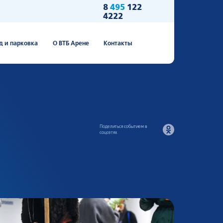
8
495
122
4222
д и парковка
О ВТБ Арене
Контакты
Поделиться событием в
соцсетях