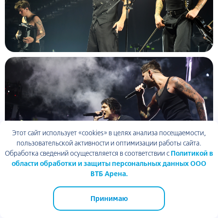
Этот сайт использует «cookies» в целях анализа посещаемости,
пользовательской активности и оптимизации работы сайта.
Обработка сведений осуществляется в соответствии с
Политикой в
области обработки и защиты персональных данных ООО
ВТБ Арена.
Принимаю
ВТБ Арена парк
ТЦ Арена Плаза
ВТБ Арена
Академия спорта
Динамо