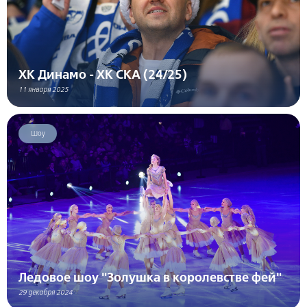
ХК Динамо - ХК СКА (24/25)
11 января 2025
Шоу
Ледовое шоу "Золушка в королевстве фей"
29 декабря 2024