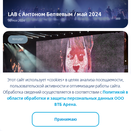
LAB с Антоном Беляевым / май 2024
30 мая 2024
Концерт
Этот сайт использует «cookies» в целях анализа посещаемости,
пользовательской активности и оптимизации работы сайта.
Обработка сведений осуществляется в соответствии с
Политикой в
области обработки и защиты персональных данных ООО
КИНО / май 2024
ВТБ Арена.
24 мая 2024
Принимаю
Спорт
ВТБ Арена парк
ТЦ Арена Плаза
ВТБ Арена
Академия спорта
Динамо