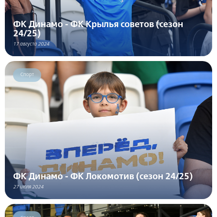
ФК Динамо - ФК Крылья советов (сезон
24/25)
17 августа 2024
Спорт
ФК Динамо - ФК Локомотив (сезон 24/25)
27 июля 2024