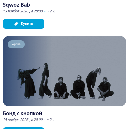
Sqwoz Bab
13 ноября 2026 , в 20:00
•
~ 2 ч.
Купить
Арена
Бонд с кнопкой
14 ноября 2026 , в 20:00
•
~ 2 ч.