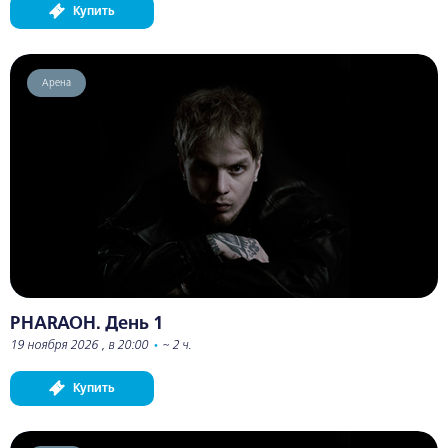
Купить
Арена
PHARAOH. День 1
19 ноября 2026 , в 20:00
•
~ 2 ч.
Купить