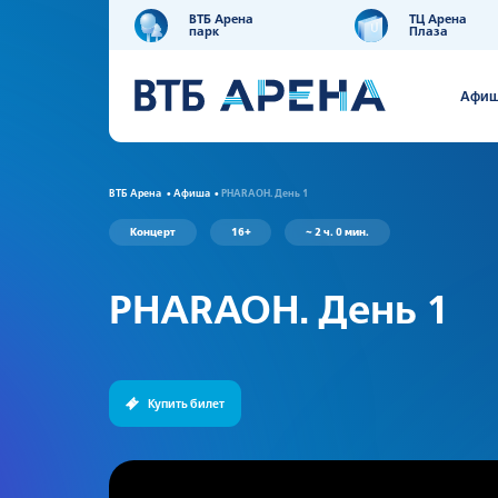
ВТБ Арена
ТЦ Арена
парк
Плаза
Афи
ВТБ Арена
Афиша
PHARAOH. День 1
Концерт
16+
~ 2 ч. 0 мин.
PHARAOH. День 1
Купить билет