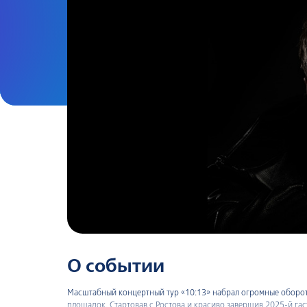
О событии
Масштабный концертный тур «10:13» набрал огромные обороты
площадок. Стартовав с Ростова и красиво завершив 2025-й г