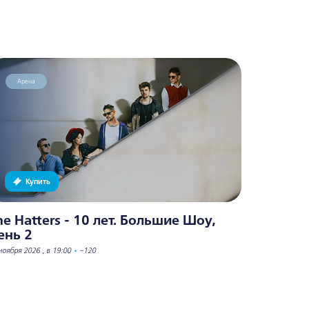
Арена
Арена
Купить
Куп
he Hatters - 10 лет. Большие Шоу,
The Hat
ень 2
День 1
ноября 2026 , в 19:00
•
~120
27 ноября 2026 