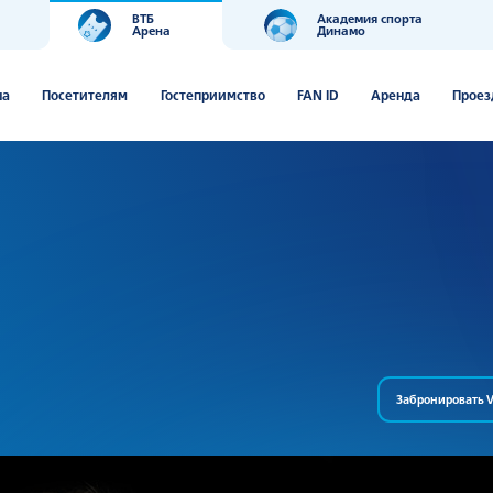
ВТБ
Академия спорта
Арена
Динамо
ша
Посетителям
Гостеприимство
FAN ID
Аренда
Проез
Забронировать V