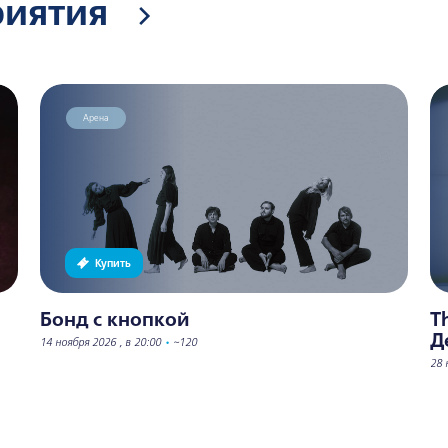
риятия
Арена
Купить
Бонд с кнопкой
T
Д
14 ноября 2026 , в 20:00
•
~120
28 