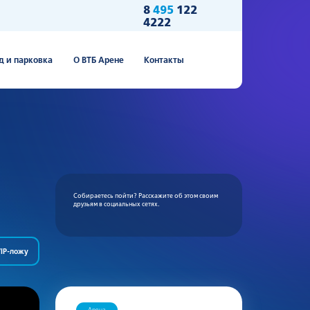
8
495
122
4222
д и парковка
О ВТБ Арене
Контакты
Собираетесь пойти? Расскажите об этом своим
друзьям в социальных сетях.
IP-ложу
Арена