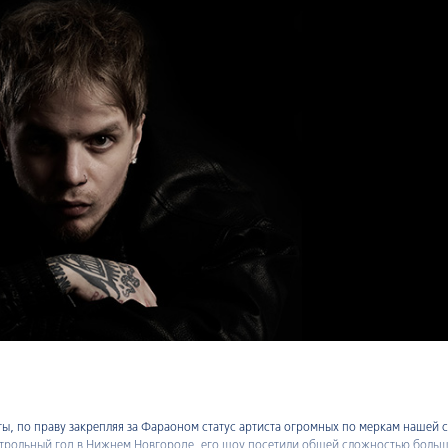
, по праву закрепляя за Фараоном статус артиста огромных по меркам нашей 
астрольный год в Нижнем Новгороде, его шоу посетили общей сложностью больш