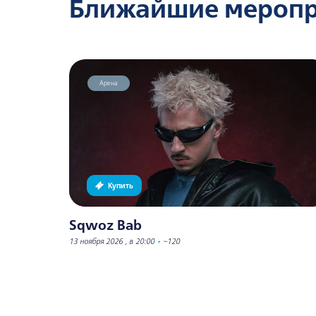
Ближайшие мероп
Арена
Купить
Sqwoz Bab
13 ноября 2026 , в 20:00
•
~120