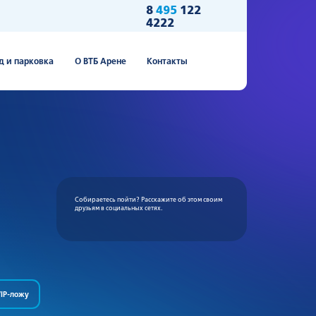
8
495
122
4222
д и парковка
О ВТБ Арене
Контакты
Собираетесь пойти? Расскажите об этом своим
друзьям в социальных сетях.
IP-ложу