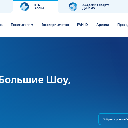
ВТБ
Академия спорта
Арена
Динамо
ша
Посетителям
Гостеприимство
FAN ID
Аренда
Проез
т. Большие Шоу,
Забронировать V