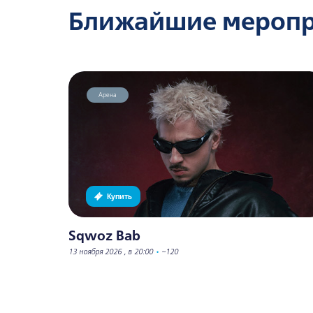
Ближайшие мероп
Арена
Купить
Sqwoz Bab
13 ноября 2026 , в 20:00
•
~120