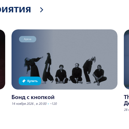
риятия
Арена
Купить
Бонд с кнопкой
T
Д
14 ноября 2026 , в 20:00
•
~120
28 