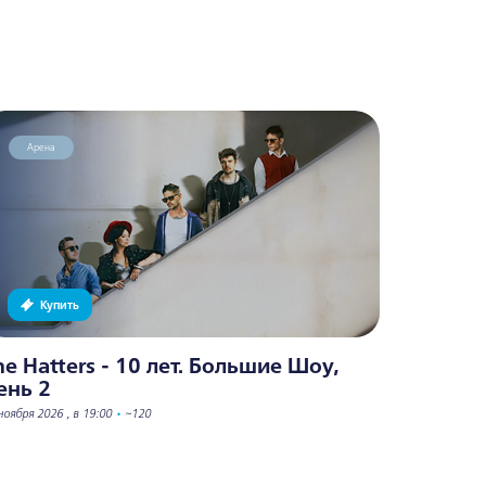
Арена
Арена
Купить
Куп
he Hatters - 10 лет. Большие Шоу,
The Hat
ень 2
День 1
ноября 2026 , в 19:00
•
~120
27 ноября 2026 