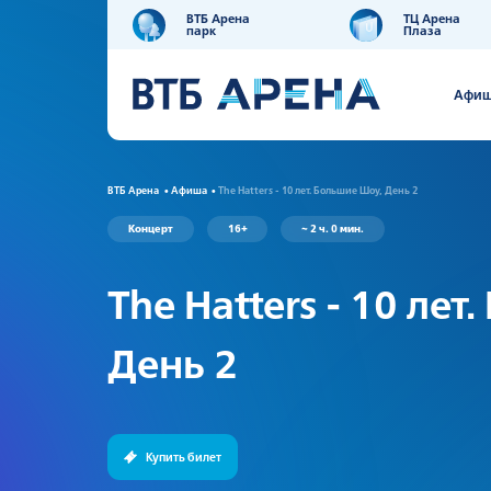
ВТБ Арена
ТЦ Арена
парк
Плаза
Афи
ВТБ Арена
Афиша
The Hatters - 10 лет. Большие Шоу, День 2
Концерт
16+
~ 2 ч. 0 мин.
The Hatters - 10 ле
День 2
Купить билет