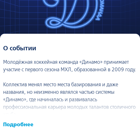
О событии
Молодёжная хоккейная команда «Динамо» принимает
участие с первого сезона МХЛ, образованной в 2009 году.
Коллектив менял место места базирования и даже
названия, но неизменно являлся частью системы
«Динамо», где начиналась и развивалась
профессиональная карьера молодых талантов столичного
клуба.
Подробнее
В 2021 году игроки и тренерский штаб смогли поднять
над головой заветный трофей молодёжной лиги – Кубок