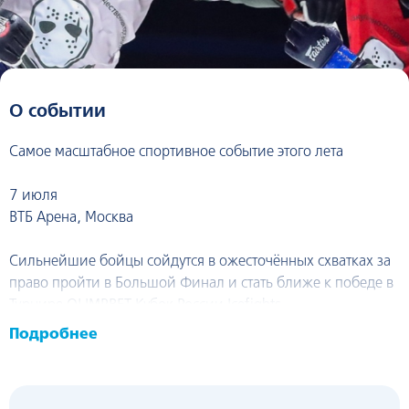
О событии
Самое масштабное спортивное событие этого лета
7 июля
ВТБ Арена, Москва
Сильнейшие бойцы сойдутся в ожесточённых схватках за
право пройти в Большой Финал и стать ближе к победе в
Турнире OLIMPBET Кубок России Icefights
Подробнее
Беспощадные противостояния с участием непобеждённых
бойцов и Чемпионов Лиги Icefights
Бескомпромиссные женские бои