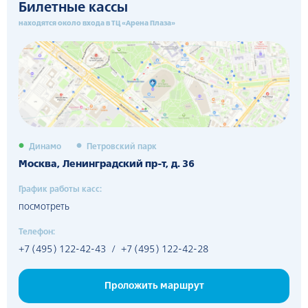
Бой с участием Белорусского ниндзя Артёма Павлова
Билетные кассы
находятся около входа в ТЦ «Арена Плаза»
Единственные ring girls на коньках, которые делают
полуфинал невероятно зрелищным
Всё это Бои на льду, уникальный Российский спорт, не
имеющий аналогов в Мире
До встречи на ВТБ Арене уже этим летом!
Динамо
Петровский парк
Москва, Ленинградский пр-т, д. 36
График работы касс:
посмотреть
Телефон:
+7 (495) 122-42-43
/
+7 (495) 122-42-28
Проложить маршрут