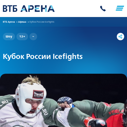
ВТБ Арена
Афиша
Кубок России Icefights
Шоу
12+
~
Кубок России Icefights